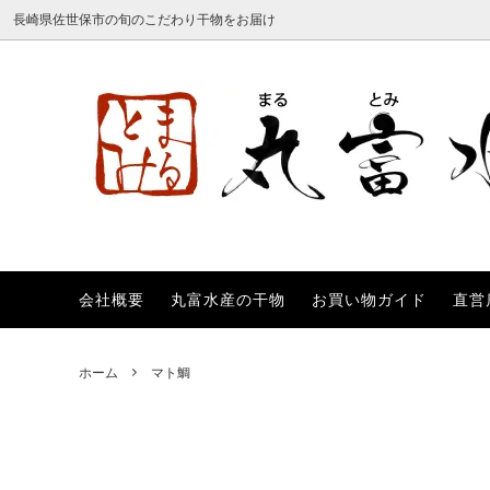
長崎県佐世保市の旬のこだわり干物をお届け
会社概要
丸富水産の干物
お買い物ガイド
直営
あご
全商品一覧
会社概要
ししゃ
詰め合
丸富水
あじ
送料無料
直営店のご案内
かます
柚子シ
ホーム
マト鯛
のどぐろ
つぼ鯛
銀鮭
銀だら
ほっけ
えい