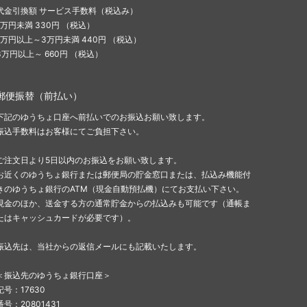
代金引換額 サービス手数料（税込み）
1万円未満 330円 （税込）
1万円以上～3万円未満 440円 （税込）
3万円以上～ 660円 （税込）
郵便振替（前払い）
下記のゆうちょ口座へ前払いでのお振込お願い致します。
振込手数料はお客様にてご負担下さい。
ご注文日より5日以内のお振込をお願い致します。
お近くのゆうちょ銀行または郵便局の貯金窓口または、払込み機能付
きのゆうちょ銀行のATM（現金自動預払機）にてお支払い下さい。
現金のほか、送金する方の通常貯金からの払込みも可能です（通帳ま
たはキャッシュカードが必要です）。
振込先は、当社からの返信メールにも記載いたします。
＜振込先のゆうちょ銀行口座＞
記号：17630
番号：20801431