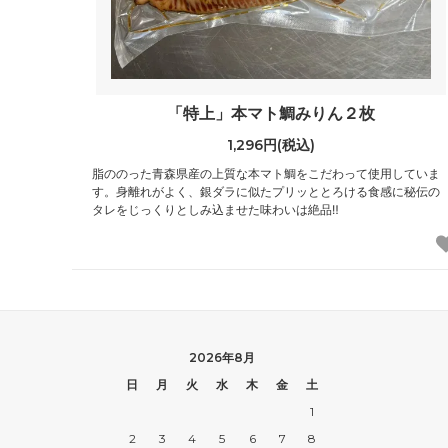
「特上」本マト鯛みりん２枚
1,296円(税込)
脂ののった青森県産の上質な本マト鯛をこだわって使用していま
す。身離れがよく、銀ダラに似たプリッととろける食感に秘伝の
タレをじっくりとしみ込ませた味わいは絶品‼
2026年8月
日
月
火
水
木
金
土
1
2
3
4
5
6
7
8