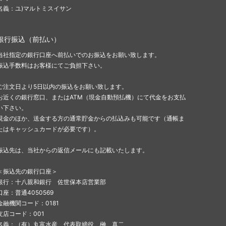
名義：ユ)マルトミスイサン
銀行振込（前払い）
当社指定の銀行口座へ前払いでのお振込をお願い致します。
振込手数料はお客様にてご負担下さい。
ご注文日より5日以内の振込をお願い致します。
お近くの銀行窓口、またはATM（現金自動預払機）にて代金をお支払
い下さい。
現金のほか、送金する方の通常貯金からの払込みも可能です（通帳ま
たはキャッシュカードが必要です）。
振込先は、当社からの返信メールにも記載いたします。
＜振込先の銀行口座＞
銀行：十八親和銀行 佐世保本店営業部
口座：普通4050569
金融機関コード：0181
支店コード：001
名義：（有）丸富水産 代表取締役 榊 真二