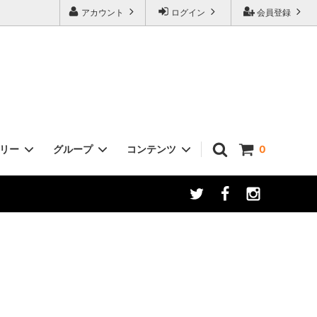
アカウント
ログイン
会員登録
ゴリー
グループ
コンテンツ
0
さば
高級魚
干物のおいしい焼き方
いわし
銀ひらす
網かれい
ご飯のお供