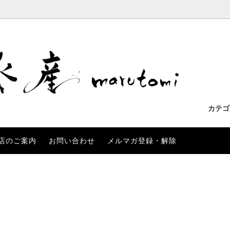
カテ
店のご案内
お問い合わせ
メルマガ登録・解除
も
わせ一覧
産の干物
いか
長崎県産
お客様の声
リーズ
ぶり
マト鯛
あらかぶ
金目鯛