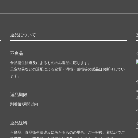
返品について
不良品
食品衛生法違反によるもののみ返品に応じます。
天変地異などの遅配による変質・汚損・破損等の返品はお断りしてい
ます。
返品期限
到着後1周間以内
返品送料
不良品、食品衛生法違反にあたるものの場合、ご一報後、着払いでご