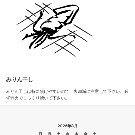
みりん干し
みりん干しは特に焦げやすいので、火加減に注意して下さい。必
ず弱火でじっくり焼いて下さい。
2026年8月
日
月
火
水
木
金
土