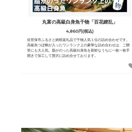
丸富の高級白身魚干物「百花繚乱」
4,860円(税込)
佐世保市ふるさと納税返礼品で干物人気１位の詰め合わせです。
高級魚つぼ鯛が入ったワンランク上の豪華な詰め合わせは、ご贈
答にも大人気。脂がのった高級白身魚を新鮮なうちに一枚一枚手
開きで加工して贅沢に詰め合せております。