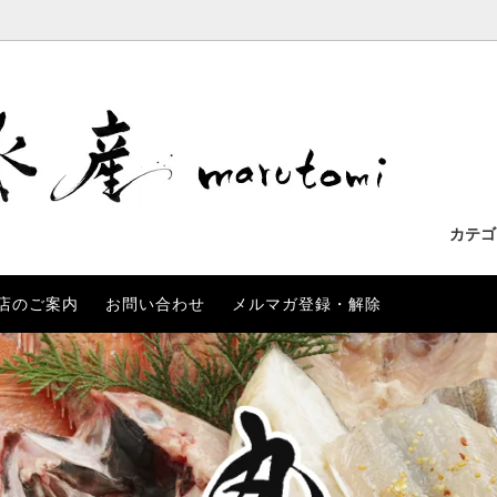
カテ
店のご案内
お問い合わせ
メルマガ登録・解除
も
わせ一覧
産の干物
いか
長崎県産
お客様の声
リーズ
ぶり
マト鯛
あらかぶ
金目鯛