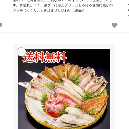
す。身離れがよく、銀ダラに似たプリッととろける食感に秘伝の
タレをじっくりとしみ込ませた味わいは絶品‼
5