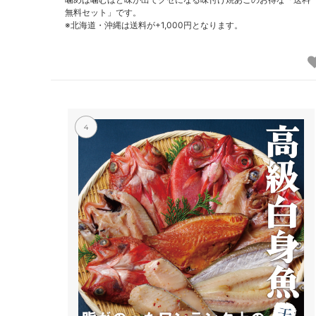
無料セット」です。
※北海道・沖縄は送料が+1,000円となります。
n
e
w
!
!
4