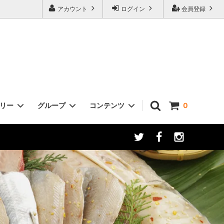
アカウント
ログイン
会員登録
ゴリー
グループ
コンテンツ
0
さば
高級魚
干物のおいしい焼き方
いわし
銀ひらす
網かれい
ご飯のお供