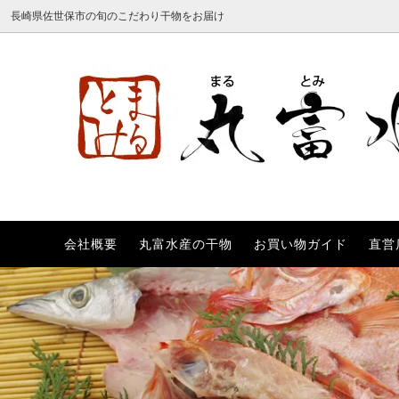
長崎県佐世保市の旬のこだわり干物をお届け
会社概要
丸富水産の干物
お買い物ガイド
直営
あご
全商品一覧
会社概要
ししゃ
詰め合
丸富水
あじ
送料無料
直営店のご案内
かます
柚子シ
のどぐろ
つぼ鯛
銀鮭
銀だら
ほっけ
えい