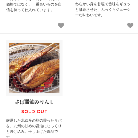
わらかい身を甘塩で旨味をギュッ
価格ではなく、一番良いものを自
と凝縮させた、ふっくらジューシ
信を持って仕入れています。
ーな味わいです。
さば醤油みりんＬ
SOLD OUT
厳選した北欧産の脂の乗ったサバ
を、九州の甘めの醤油にじっくり
と浸け込み、干し上げた逸品で
す。