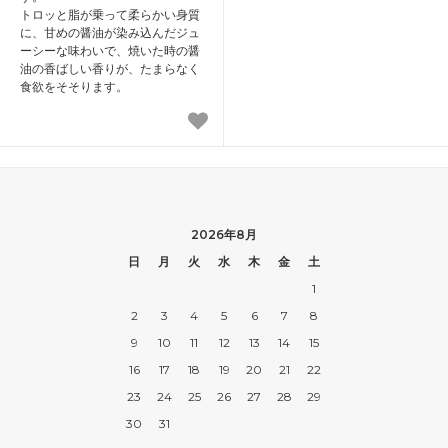
トロッと脂が乗って柔らかい身質
に、甘めの醤油が染み込んだジュ
ーシーな味わいで、焼いた時の醤
油の香ばしい香りが、たまらなく
食欲をそそります。
2026年8月
日
月
火
水
木
金
土
1
2
3
4
5
6
7
8
9
10
11
12
13
14
15
16
17
18
19
20
21
22
23
24
25
26
27
28
29
30
31