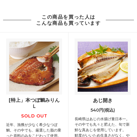
この商品を買った人は
こんな商品も買っています
[特上」本つぼ鯛みりん
あじ開き
Ｌ
540円(税込)
SOLD OUT
長崎県はあじの水揚げ量日本一。
その中でも丸々と肥えた、旬で新
近年、漁獲が少なく希少なつぼ
鮮な真あじを使用しています。
鯛。その中でも、厳選した脂の乗
鮮度がいいため生臭さがなく、や
った原料のみをこだわって使用。