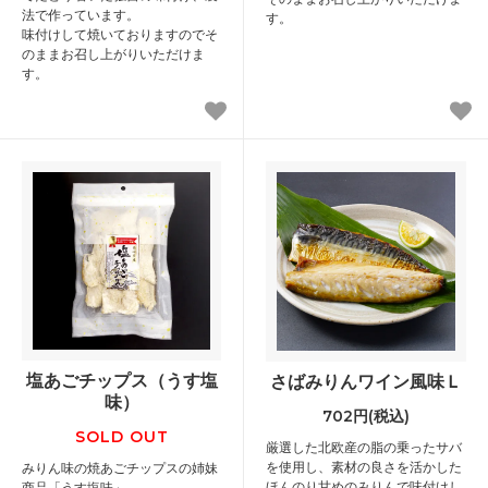
法で作っています。
す。
味付けして焼いておりますのでそ
のままお召し上がりいただけま
す。
塩あごチップス（うす塩
さばみりんワイン風味Ｌ
味）
702円(税込)
SOLD OUT
厳選した北欧産の脂の乗ったサバ
を使用し、素材の良さを活かした
みりん味の焼あごチップスの姉妹
ほんのり甘めのみりんで味付けし
商品「うす塩味」