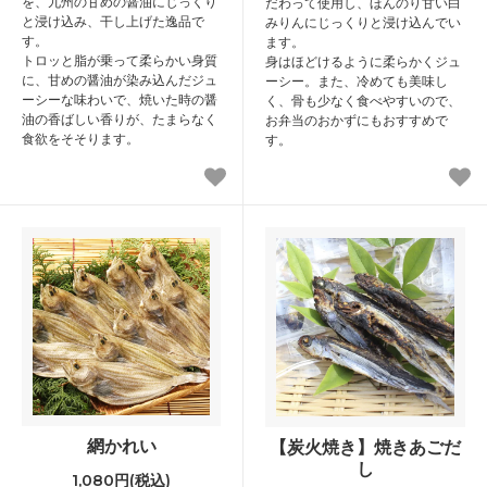
を、九州の甘めの醤油にじっくり
だわって使用し、ほんのり甘い白
と浸け込み、干し上げた逸品で
みりんにじっくりと浸け込んでい
す。
ます。
トロッと脂が乗って柔らかい身質
身はほどけるように柔らかくジュ
に、甘めの醤油が染み込んだジュ
ーシー。また、冷めても美味し
ーシーな味わいで、焼いた時の醤
く、骨も少なく食べやすいので、
油の香ばしい香りが、たまらなく
お弁当のおかずにもおすすめで
食欲をそそります。
す。
網かれい
【炭火焼き】焼きあごだ
し
1,080円(税込)