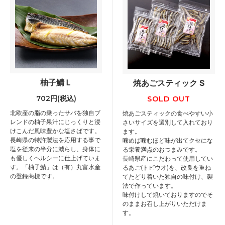
柚子鯖Ｌ
焼あごスティック S
702円(税込)
SOLD OUT
北欧産の脂の乗ったサバを独自ブ
焼あごスティックの食べやすい小
レンドの柚子果汁にじっくりと浸
さいサイズを選別して入れており
けこんだ風味豊かな塩さばです。
ます。
長崎県の特許製法を応用する事で
噛めば噛むほど味が出てクセにな
塩を従来の半分に減らし、身体に
る栄養満点のおつまみです。
も優しくヘルシーに仕上げていま
長崎県産にこだわって使用してい
す。「柚子鯖」は（有）丸富水産
るあご(トビウオ)を、改良を重ね
の登録商標です。
てたどり着いた独自の味付け、製
法で作っています。
味付けして焼いておりますのでそ
のままお召し上がりいただけま
す。