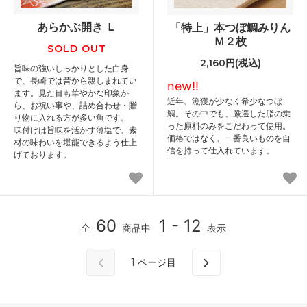
あらかぶ開き Ｌ
「特上」本つぼ鯛みりん
Ｍ２枚
SOLD OUT
2,160円(税込)
旨味の強いしっかりとした白身
で、長崎では昔から親しまれてい
new!!
ます。見た目も華やかな印象か
近年、漁獲が少なく希少なつぼ
ら、お祝い事や、詰め合わせ・贈
鯛。その中でも、厳選した脂の乗
り物に入れる方が多い魚です。
った原料のみをこだわって使用。
味付けは旨味を活かす薄塩で、素
価格ではなく、一番良いものを自
材の味わいを堪能できるよう仕上
信を持って仕入れています。
げております。
60
1 - 12
全
商品中
表示
1
ページ目