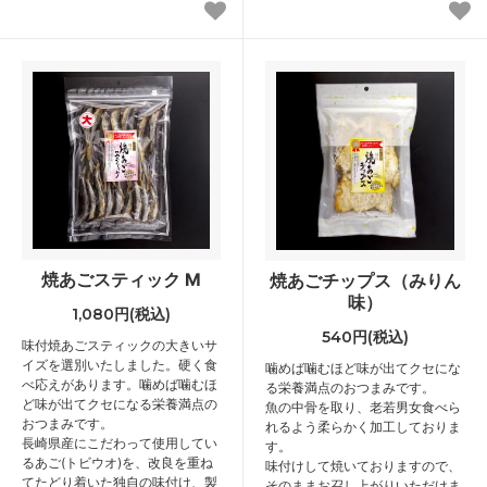
焼あごスティック M
焼あごチップス（みりん
味）
1,080円(税込)
540円(税込)
味付焼あごスティックの大きいサ
イズを選別いたしました。硬く食
噛めば噛むほど味が出てクセにな
べ応えがあります。噛めば噛むほ
る栄養満点のおつまみです。
ど味が出てクセになる栄養満点の
魚の中骨を取り、老若男女食べら
おつまみです。
れるよう柔らかく加工しておりま
長崎県産にこだわって使用してい
す。
るあご(トビウオ)を、改良を重ね
味付けして焼いておりますので、
てたどり着いた独自の味付け、製
そのままお召し上がりいただけま