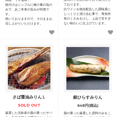
ております。
味付けはシンプルに極小量の塩の
白ワインを独自配合した調味液に
みで、あご本来の旨みが特徴で
じっくりと浸け込む事で、青魚特
す。
有のくさみをけし、上品で甘すぎ
焼いておりますので、そのままお
ない味わいに仕上げています。
召し上がりいただけます。
さば醤油みりんＬ
銀ひらすみりん
SOLD OUT
648円(税込)
厳選した北欧産の脂の乗ったサバ
脂の乗った厳選した原料のみをこ