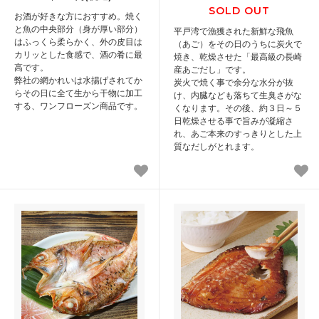
SOLD OUT
お酒が好きな方におすすめ。焼く
と魚の中央部分（身が厚い部分）
平戸湾で漁獲された新鮮な飛魚
はふっくら柔らかく、外の皮目は
（あご）をその日のうちに炭火で
カリッとした食感で、酒の肴に最
焼き、乾燥させた「最高級の長崎
高です。
産あごだし」です。
弊社の網かれいは水揚げされてか
炭火で焼く事で余分な水分が抜
らその日に全て生から干物に加工
け、内臓なども落ちて生臭さがな
する、ワンフローズン商品です。
くなります。その後、約３日～５
日乾燥させる事で旨みが凝縮さ
れ、あご本来のすっきりとした上
質なだしがとれます。