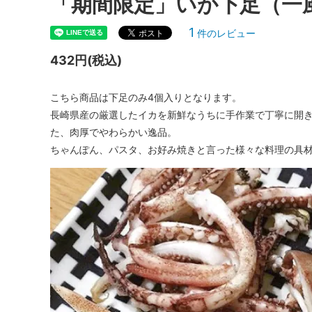
「期間限定」いか下足（一
詰め合わせ
送料無
1
件のレビュー
432円(税込)
こちら商品は下足のみ4個入りとなります。
長崎県産の厳選したイカを新鮮なうちに手作業で丁寧に開
た、肉厚でやわらかい逸品。
ちゃんぽん、パスタ、お好み焼きと言った様々な料理の具