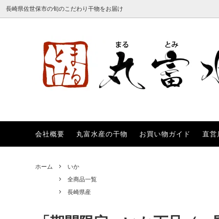
長崎県佐世保市の旬のこだわり干物をお届け
会社概要
丸富水産の干物
お買い物ガイド
直営
あご
全商品一覧
会社概要
ししゃ
詰め合
丸富水
あじ
送料無料
直営店のご案内
かます
柚子シ
ホーム
いか
のどぐろ
つぼ鯛
全商品一覧
長崎県産
銀鮭
銀だら
ほっけ
えい