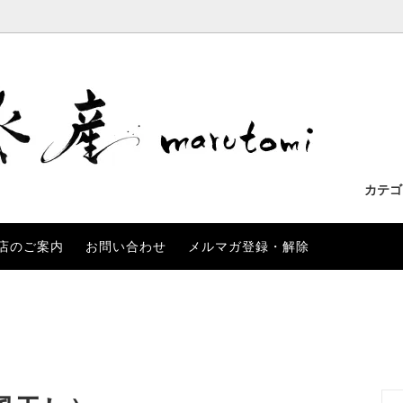
カテ
店のご案内
お問い合わせ
メルマガ登録・解除
も
わせ一覧
産の干物
いか
長崎県産
お客様の声
リーズ
ぶり
マト鯛
あらかぶ
金目鯛