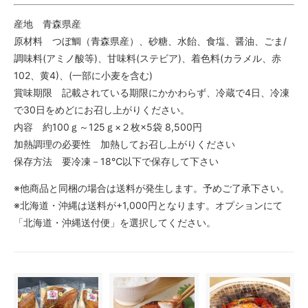
産地 青森県産
原材料 つぼ鯛（青森県産）、砂糖、水飴、食塩、醤油、ごま/
調味料(アミノ酸等)、甘味料(ステビア)、着色料(カラメル、赤
102、黄4)、(一部に小麦を含む)
賞味期限 記載されている期限にかかわらず、冷蔵で4日、冷凍
で30日をめどにお召し上がりください。
内容 約100ｇ～125ｇ×２枚×5袋 8,500円
加熱調理の必要性 加熱してお召し上がりください
保存方法 要冷凍－18℃以下で保存して下さい
※他商品と同梱の場合は送料が発生します。予めご了承下さい。
※北海道・沖縄は送料が+1,000円となります。オプションにて
「北海道・沖縄送付便」を選択してください。